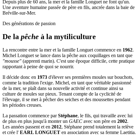
Depuis plus de 60 ans, la mer et la famille Longuet ne font qu'un.
Une aventure humaine passée de père en fils, ancrée dans la baie de
Bréville-sur-Mer.
Des générations de passion
De la
pêche
à la mytiliculture
La rencontre entre la mer et la famille Longuet commence en
1962
.
Michel Longuet se lance dans la pêche aux coquillages en tant que
"mousse"
(apprenti marin). C'est une époque difficile, cette pratique
rapportant à peine de quoi se nourrir.
Il décide donc en
1973
d'élever ses premières moules sur bouchots,
comme la tradition l'exige. Michel, en tant que véritable passionné
de la mer, se plaît dans sa nouvelle activité et continue ainsi sa
culture de moules sur pieux. Tenant compte de la cyclicité de
l'élevage, il se met à pêcher des seiches et des moussettes pendant
les périodes creuses.
La passation commence par
Stéphane
, le fils, qui travaille avec lui
de plus en plus jusqu'à monter un
GAEC
avec son père en
2002
.
Les années passent et en
2012
, Stéphane prend totalement la relève
et crée l'
EARL LONGUET
en association avec sa femme Laetitia.