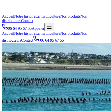
Accueil
Notre histoire
La mytiliculture
Nos produits
Nos
distributeurs
Contact
06 64 95 67 55
Appeler
Accueil
Notre histoire
La mytiliculture
Nos produits
Nos
distributeurs
Contact
06 64 95 67 55