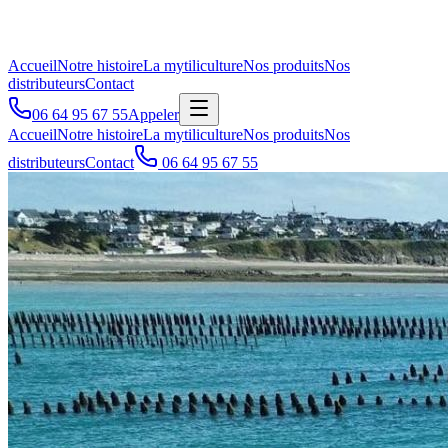
Accueil
Notre histoire
La mytiliculture
Nos produits
Nos
distributeurs
Contact
06 64 95 67 55
Appeler
Accueil
Notre histoire
La mytiliculture
Nos produits
Nos
distributeurs
Contact
06 64 95 67 55