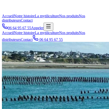
Accueil
Notre histoire
La mytiliculture
Nos produits
Nos
distributeurs
Contact
06 64 95 67 55
Appeler
Accueil
Notre histoire
La mytiliculture
Nos produits
Nos
distributeurs
Contact
06 64 95 67 55