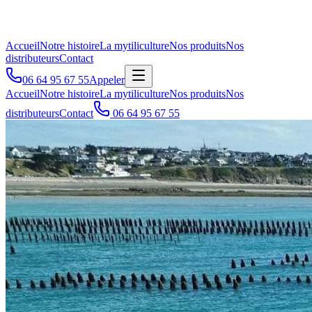
Accueil
Notre histoire
La mytiliculture
Nos produits
Nos
distributeurs
Contact
06 64 95 67 55
Appeler
Accueil
Notre histoire
La mytiliculture
Nos produits
Nos
distributeurs
Contact
06 64 95 67 55