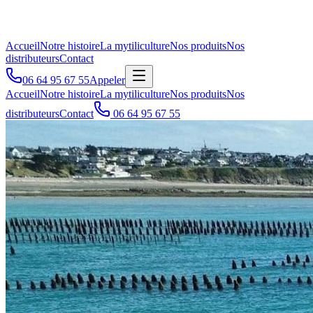
Accueil
Notre histoire
La mytiliculture
Nos produits
Nos
distributeurs
Contact
06 64 95 67 55
Appeler
Accueil
Notre histoire
La mytiliculture
Nos produits
Nos
distributeurs
Contact
06 64 95 67 55