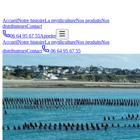
Accueil
Notre histoire
La mytiliculture
Nos produits
Nos
distributeurs
Contact
06 64 95 67 55
Appeler
Accueil
Notre histoire
La mytiliculture
Nos produits
Nos
distributeurs
Contact
06 64 95 67 55