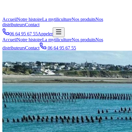
Accueil
Notre histoire
La mytiliculture
Nos produits
Nos
distributeurs
Contact
06 64 95 67 55
Appeler
Accueil
Notre histoire
La mytiliculture
Nos produits
Nos
distributeurs
Contact
06 64 95 67 55