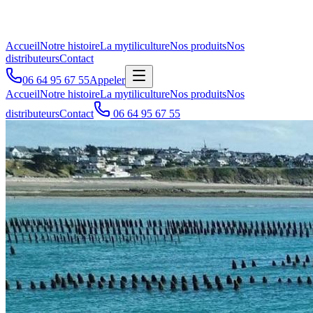
Accueil
Notre histoire
La mytiliculture
Nos produits
Nos
distributeurs
Contact
06 64 95 67 55
Appeler
Accueil
Notre histoire
La mytiliculture
Nos produits
Nos
distributeurs
Contact
06 64 95 67 55