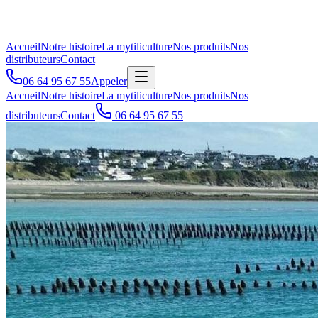
Accueil
Notre histoire
La mytiliculture
Nos produits
Nos
distributeurs
Contact
06 64 95 67 55
Appeler
Accueil
Notre histoire
La mytiliculture
Nos produits
Nos
distributeurs
Contact
06 64 95 67 55