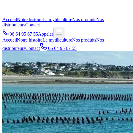
Accueil
Notre histoire
La mytiliculture
Nos produits
Nos
distributeurs
Contact
06 64 95 67 55
Appeler
Accueil
Notre histoire
La mytiliculture
Nos produits
Nos
distributeurs
Contact
06 64 95 67 55