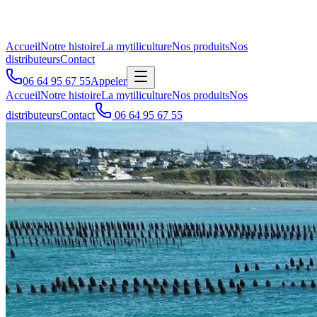
Accueil
Notre histoire
La mytiliculture
Nos produits
Nos
distributeurs
Contact
06 64 95 67 55
Appeler
Accueil
Notre histoire
La mytiliculture
Nos produits
Nos
distributeurs
Contact
06 64 95 67 55