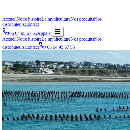
Accueil
Notre histoire
La mytiliculture
Nos produits
Nos
distributeurs
Contact
06 64 95 67 55
Appeler
Accueil
Notre histoire
La mytiliculture
Nos produits
Nos
distributeurs
Contact
06 64 95 67 55