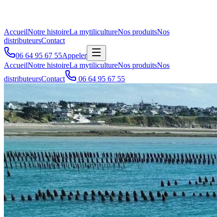
Accueil
Notre histoire
La mytiliculture
Nos produits
Nos
distributeurs
Contact
06 64 95 67 55
Appeler
Accueil
Notre histoire
La mytiliculture
Nos produits
Nos
distributeurs
Contact
06 64 95 67 55