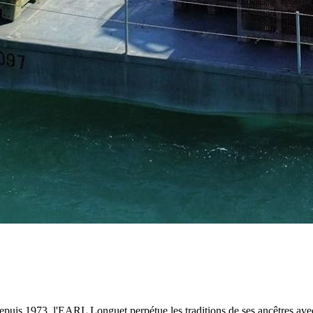
 depuis 1973, l'EARL Longuet perpétue les traditions de ses ancêtres av