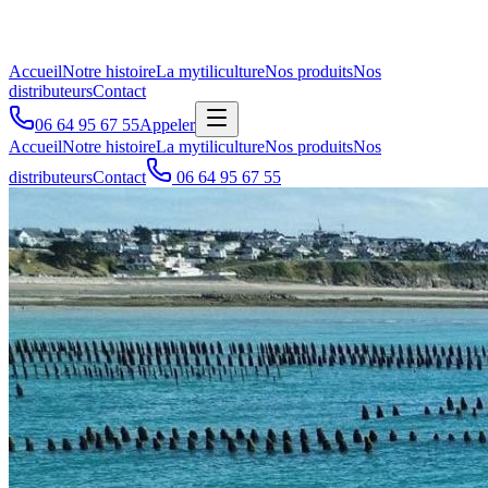
Accueil
Notre histoire
La mytiliculture
Nos produits
Nos
distributeurs
Contact
06 64 95 67 55
Appeler
Accueil
Notre histoire
La mytiliculture
Nos produits
Nos
distributeurs
Contact
06 64 95 67 55