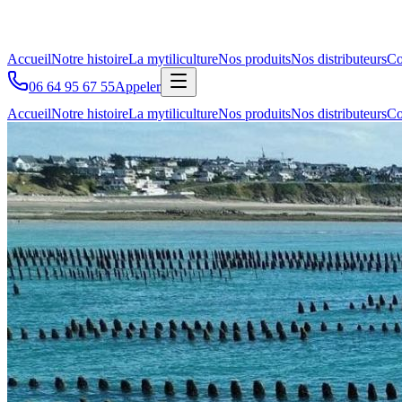
Accueil
Notre histoire
La mytiliculture
Nos produits
Nos distributeurs
Co
06 64 95 67 55
Appeler
Accueil
Notre histoire
La mytiliculture
Nos produits
Nos distributeurs
Co