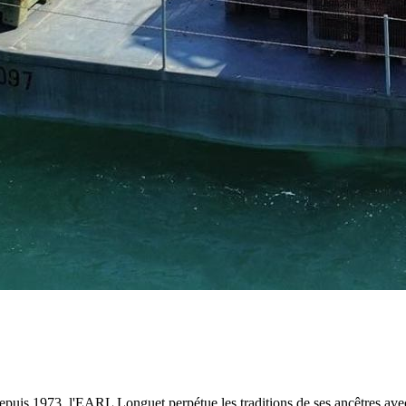
 depuis 1973, l'EARL Longuet perpétue les traditions de ses ancêtres av