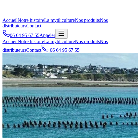
Accueil
Notre histoire
La mytiliculture
Nos produits
Nos
distributeurs
Contact
06 64 95 67 55
Appeler
Accueil
Notre histoire
La mytiliculture
Nos produits
Nos
distributeurs
Contact
06 64 95 67 55