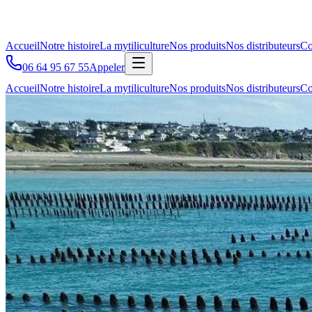
Accueil
Notre histoire
La mytiliculture
Nos produits
Nos distributeurs
Co
06 64 95 67 55
Appeler
Accueil
Notre histoire
La mytiliculture
Nos produits
Nos distributeurs
Co