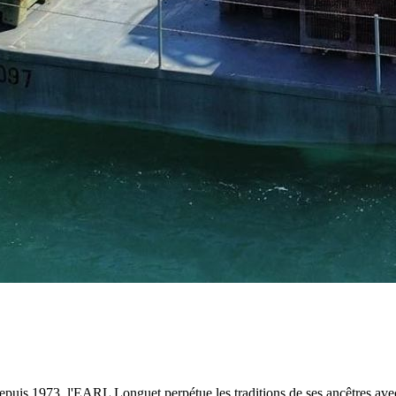
 depuis 1973, l'EARL Longuet perpétue les traditions de ses ancêtres av