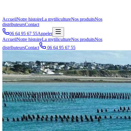
Accueil
Notre histoire
La mytiliculture
Nos produits
Nos
distributeurs
Contact
06 64 95 67 55
Appeler
Accueil
Notre histoire
La mytiliculture
Nos produits
Nos
distributeurs
Contact
06 64 95 67 55