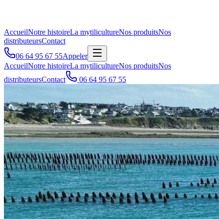
Accueil
Notre histoire
La mytiliculture
Nos produits
Nos
distributeurs
Contact
06 64 95 67 55
Appeler
Accueil
Notre histoire
La mytiliculture
Nos produits
Nos
distributeurs
Contact
06 64 95 67 55