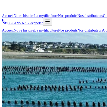
Accueil
Notre histoire
La mytiliculture
Nos produits
Nos distributeurs
Co
06 64 95 67 55
Appeler
Accueil
Notre histoire
La mytiliculture
Nos produits
Nos distributeurs
Co