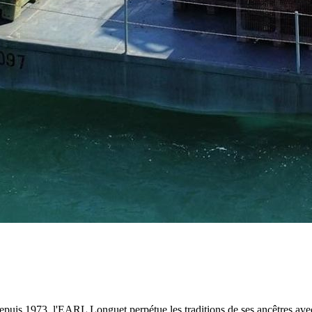
 depuis 1973, l'EARL Longuet perpétue les traditions de ses ancêtres av