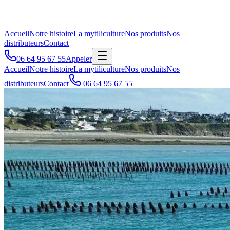
Accueil
Notre histoire
La mytiliculture
Nos produits
Nos
distributeurs
Contact
06 64 95 67 55
Appeler
Accueil
Notre histoire
La mytiliculture
Nos produits
Nos
distributeurs
Contact
06 64 95 67 55