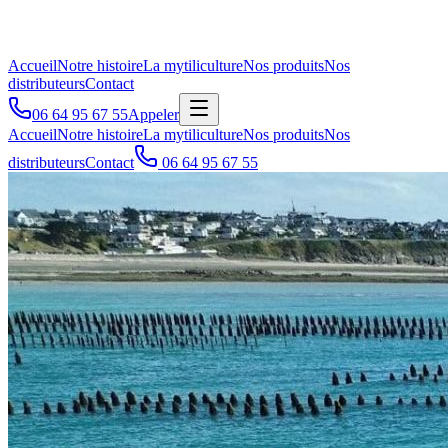
Accueil
Notre histoire
La mytiliculture
Nos produits
Nos
distributeurs
Contact
06 64 95 67 55
Appeler
Accueil
Notre histoire
La mytiliculture
Nos produits
Nos
distributeurs
Contact
06 64 95 67 55