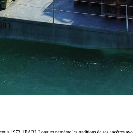
 depuis 1973, l'EARL Longuet perpétue les traditions de ses ancêtres av