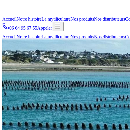
Accueil
Notre histoire
La mytiliculture
Nos produits
Nos distributeurs
Co
06 64 95 67 55
Appeler
Accueil
Notre histoire
La mytiliculture
Nos produits
Nos distributeurs
Co