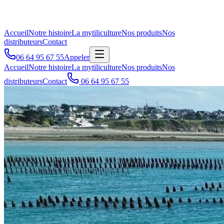
Accueil
Notre histoire
La mytiliculture
Nos produits
Nos
distributeurs
Contact
06 64 95 67 55
Appeler
Accueil
Notre histoire
La mytiliculture
Nos produits
Nos
distributeurs
Contact
06 64 95 67 55