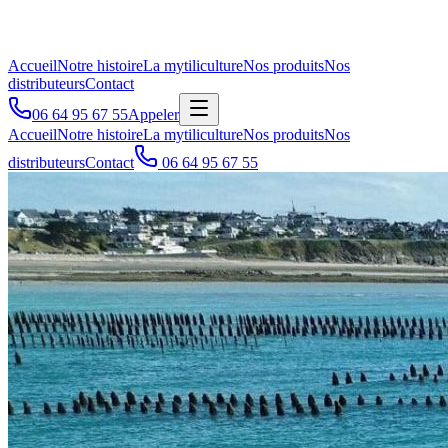
Accueil
Notre histoire
La mytiliculture
Nos produits
Nos
distributeurs
Contact
06 64 95 67 55
Appeler
Accueil
Notre histoire
La mytiliculture
Nos produits
Nos
distributeurs
Contact
06 64 95 67 55