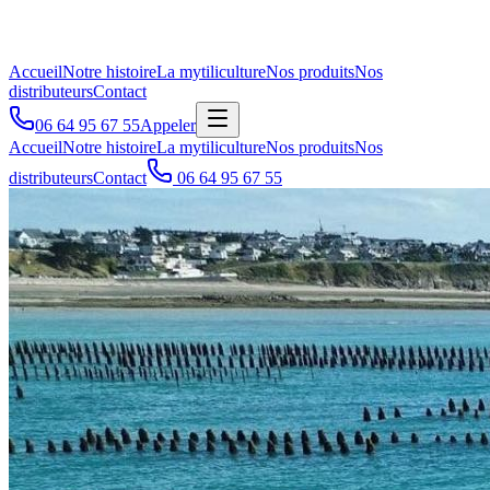
Accueil
Notre histoire
La mytiliculture
Nos produits
Nos
distributeurs
Contact
06 64 95 67 55
Appeler
Accueil
Notre histoire
La mytiliculture
Nos produits
Nos
distributeurs
Contact
06 64 95 67 55