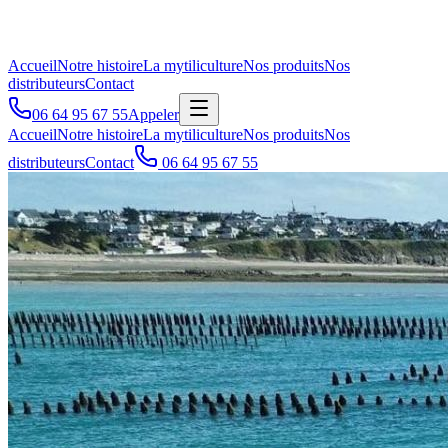
Accueil
Notre histoire
La mytiliculture
Nos produits
Nos
distributeurs
Contact
06 64 95 67 55
Appeler
Accueil
Notre histoire
La mytiliculture
Nos produits
Nos
distributeurs
Contact
06 64 95 67 55