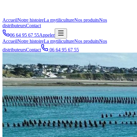
Accueil
Notre histoire
La mytiliculture
Nos produits
Nos
distributeurs
Contact
06 64 95 67 55
Appeler
Accueil
Notre histoire
La mytiliculture
Nos produits
Nos
distributeurs
Contact
06 64 95 67 55