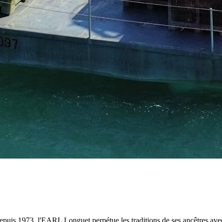
 depuis 1973, l'EARL Longuet perpétue les traditions de ses ancêtres av