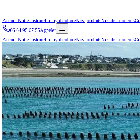
Accueil
Notre histoire
La mytiliculture
Nos produits
Nos distributeurs
Co
06 64 95 67 55
Appeler
Accueil
Notre histoire
La mytiliculture
Nos produits
Nos distributeurs
Co